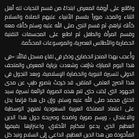
واطّلع على أروقة المعرض ابتداءً من قسم التحيات لله أهل
الثناء والمجد، مروراً بقسم الأنبياء عليهم الصلاة والسلام
كأنك تراهم، ثم قسم النبي صلى الله عليه وسلم كأنك معه
وقسم المرأة والطفل ثم اطلع على المجسمات التقنية
الحضارية والأطالس العصرية، والموسوعات المحكّمة.
وأُعجب بهذا المنجز الحضاري وذكر في لقاءٍ مسجل قائلًا: «في
هذا اليوم المبارك شرُفت وسَعدت بزيارة المعرض والمتحف
الدولي للسيرة النبوية والحضارة الإسلامية، وبعد التجول في
هذا الصرح العلمي المتقن، قد خرجتُ بتصورٍ طيبٍ عن مدى
الجهود التي بُذلت حتى تتم هذه الصورة الرائعة لسيرة سيد
الخلق محمد صلى الله عليه وسلم، وإن دل هذا فإنما يدل
على اعتماد المملكة العربية السعودية لمنهج الوسطية
والاعتدال ، ورسم صورة واضحة وصريحة حول هذا الدين
العظيم الذي يدعو لمكارم الأخلاق، واعتزازها بقيمها
المأخوذة من هذا الدين العظيم، الداعي إلى السلام ونبذ كل