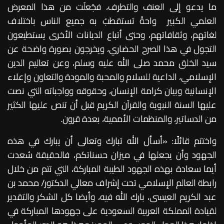
ما يدعو إلى العنف والتطرف، فجَعلَت من هذا المعرض
العلمي الكبير واحةً تستقطبُ به جميع الناس باختلاف
لغاتهم، وثقافاتهم، وحتى أتباع الديانات الأخرى يستطيعون
التجول في هذا الصرح الحضاري، ويخرجون بصورة واضحة عن
سيد الخلق محمد صلى الله عليه وسلم، وعن تعاليم الدين
الإسلامي، الداعية للسلام والمحبة والمودة والتعاون وإعلاء
الإنسانية وبيان كرامة الإنسان، وحقوقه وواجباته التي نصت
عليها السنة النبوية والقرآن الكريم قبل أن تنص عليها الكثير
من الدساتير، والمنظمات الأممية، بعدة قرون.
واختتم قائلًا: «أسأل الله تبارك وتعالى أن يبارك في هذه
الجهود وأن يجعلها في ميزان حسناتكم، فالحقيقة سُعدت
أيما سعادة بهذه الجهود الطيبة المباركة، التي تتم من خلال
رابطة العالم الإسلامي تحت إشراف معالي الدكتور/ محمد بن
عبد الكريم العيسى، بارك الله فيه، وأيضا كل الشكر والتقدير
لقيادة المملكة العربية السعودية على جهودها المباركة في